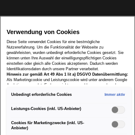
Zurück zur
Suche
Verwendung von Cookies
Diese Seite verwendet Cookies für eine bestmögliche
01.06.2026
Nutzererfahrung. Um die Funktionalität der Webseite zu
gewährleisten, wurden unbedingt erforderliche Cookies gesetzt. Sie
können unten Ihre Auswahl der einwilligungspflichtigen Cookies
Kfz-Lackierer/in & Spengler/in
einstellen oder gleich alle Cookies akzeptieren. Dadurch werden
Identifikationsdaten durch unsere Partner verarbeitet.
Hinweis zur gemäß Art 49 Abs 1 lit a) DSGVO Datenübermittlung:
Als Marketingcookie und Leistungscookie wird unter anderem Google
Analytics verwendet. Es kann nicht ausgeschlossen werden, dass
Google Irland als unser Vertragspartner personenbezogene Daten in
𝐀𝐮𝐟𝐠𝐚𝐛𝐞𝐧𝐠𝐞𝐛𝐢𝐞𝐭:
Unbedingt erforderliche Cookies
Immer aktiv
die USA (insbesondere dort an die Google LLC) weitergibt. In den
Lackieren und Gestalten von Oberflächen
USA besteht kein der Europäischen Union der Sache nach
gleichwertiges Datenschutzniveau und es fehlt an einem
Lackierfähige Vorbereitung von Teilen und
Leistungs-Cookies (inkl. US-Anbieter)
Fahrzeugen
Angemessenheitsbeschluss der Europäischen Kommission. Hieraus
können sich für Sie Risiken ergeben, weil Sie Ihre Rechte als
Selbstständiges Ausführen von Lackieraufträgen
Cookies für Marketingzwecke (inkl. US-
Betroffener in den USA nicht wirksam durchsetzen können, in den
Farbfindung und Erstellung der Rezeptur
Anbieter)
USA keine Datenschutzgrundsätze bestehen, und weil nicht
Einbauen neuer Karosserieteile
ausgeschlossen werden kann, dass aufgrund aktueller Gesetze US-