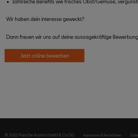
zahlreiche Benefits wie frisches Obst/Gemüse, vergünst
Wir haben dein interesse geweckt?
Dann freuen wir uns auf deine aussagekräftige Bewerbung
Jetzt online bewerben
© 2022 Porsche Austria GmbH & Co OG
Impressum & Rechtliches
Date