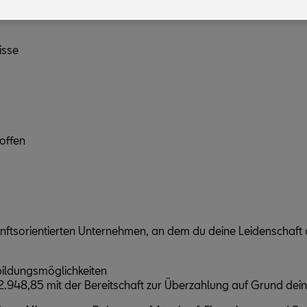
it Marketingzwecke“) haben, von Ihrem zugeordneten Händler bzw. im Falle e
riebs, Porsche Inter Auto GmbH & Co KG, eingesehen werden.
isse
offen
unftsorientierten Unternehmen, an dem du deine Leidenschaft
rbildungsmöglichkeiten
2.948,85 mit der Bereitschaft zur Überzahlung auf Grund dein