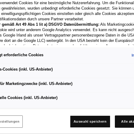
 verwendet Cookies für eine bestmögliche Nutzererfahrung. Um die Funktionali
 gewährleisten, wurden unbedingt erforderliche Cookies gesetzt. Sie können u
einwilligungspflichtigen Cookies einstellen oder gleich alle Cookies akzeptie
ifikationsdaten durch unsere Partner verarbeitet.
r gemäß Art 49 Abs 1 lit a) DSGVO Datenübermittlung:
Als Marketingcooki
okie wird unter anderem Google Analytics verwendet. Es kann nicht ausgesc
s Google Irland als unser Vertragspartner personenbezogene Daten in die US
re dort an die Google LLC) weitergibt. In den USA besteht kein der Europäisc
ach gleichwertiges Datenschutzniveau und es fehlt an einem Angemessenhei
schen Kommission. Hieraus können sich für Sie Risiken ergeben, weil Sie Ihr
t erforderliche Cookies
I
 in den USA nicht wirksam durchsetzen können, in den USA keine Datenschu
nd weil nicht ausgeschlossen werden kann, dass aufgrund aktueller Gesetze 
ehörden einen Zugriff auf Daten erlangen können, wobei Eingriffe in Ihre pers
s-Cookies (inkl. US-Anbieter)
Freiheiten nicht auf das absolut Notwendige beschränkt sind.
Sollten Sie da
 für Marketingzwecke oder Leistungscookies auch für US-Dienstleister 
für Marketingzwecke (inkl. US-Anbieter)
en Sie damit auch gemäß Art 49 Abs 1 lit a) DSGVO der Übermittlung de
nden Cookies enthaltenen personenbezogenen Daten zu. Details zu den 
für den Standort St. Johann im Pon
cke von Google Analytics gesetzt werden, finden Sie in den Cookie-Eins
lle Cookies (inkl. US-Anbieter)
r Webseite.
en frei, Ihre Einwilligung jederzeit zu geben, zu verweigern oder zurückzuzieh
ich für diese Website und die Cookies ist die Porsche Austria GmbH und Co.
n über Cookies finden Sie in der Cookie-Richtlinie oder in den Cookie-Einstel
Cookie-Einstellungen am Ende der Webseite.
nstellungen
Auswahl speichern
Alle ak
 Cookies für Marketingzwecke:
Sofern Sie über einen von uns personalisiert
nd leichten Nutzfahrzeugen
ite gelangen, können Ihre erzeugten Daten, sofern Sie dem explizit zugesti