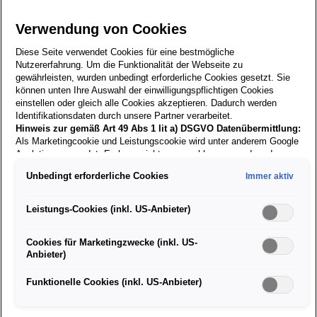
Verwendung von Cookies
Zurück zur
Diese Seite verwendet Cookies für eine bestmögliche
Suche
Nutzererfahrung. Um die Funktionalität der Webseite zu
gewährleisten, wurden unbedingt erforderliche Cookies gesetzt. Sie
können unten Ihre Auswahl der einwilligungspflichtigen Cookies
einstellen oder gleich alle Cookies akzeptieren. Dadurch werden
05.02.2026
Identifikationsdaten durch unsere Partner verarbeitet.
Hinweis zur gemäß Art 49 Abs 1 lit a) DSGVO Datenübermittlung:
Als Marketingcookie und Leistungscookie wird unter anderem Google
Reinigungskraft (W/M/D) 20
Analytics verwendet. Es kann nicht ausgeschlossen werden, dass
Google Irland als unser Vertragspartner personenbezogene Daten in
Std./Woche für den Standort
Unbedingt erforderliche Cookies
Immer aktiv
die USA (insbesondere dort an die Google LLC) weitergibt. In den
Bischofshofen
USA besteht kein der Europäischen Union der Sache nach
gleichwertiges Datenschutzniveau und es fehlt an einem
Leistungs-Cookies (inkl. US-Anbieter)
Angemessenheitsbeschluss der Europäischen Kommission. Hieraus
können sich für Sie Risiken ergeben, weil Sie Ihre Rechte als
Cookies für Marketingzwecke (inkl. US-
Betroffener in den USA nicht wirksam durchsetzen können, in den
Anbieter)
USA keine Datenschutzgrundsätze bestehen, und weil nicht
Das erwartet dich:
ausgeschlossen werden kann, dass aufgrund aktueller Gesetze US-
Sicherheitsbehörden einen Zugriff auf Daten erlangen können, wobei
Funktionelle Cookies (inkl. US-Anbieter)
Eigenständige Organisation der täglichen
Reinigungsaufgaben
Eingriffe in Ihre persönlichen Rechte und Freiheiten nicht auf das
absolut Notwendige beschränkt sind.
Sollten Sie das Setzen von
Büroreinigung