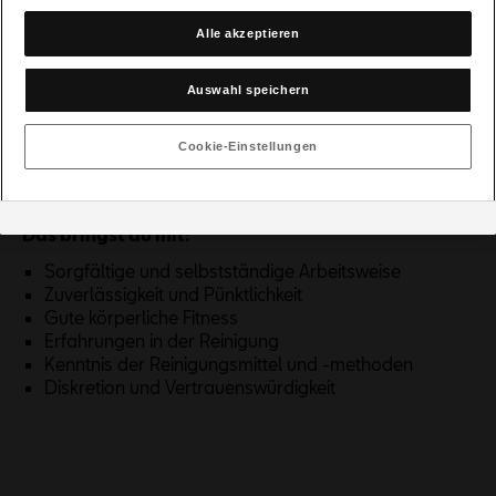
Cookies für Marketingzwecke oder Leistungscookies auch für
Reinigung Schauräume
US-Dienstleister erlauben, dann stimmen Sie damit auch gemäß
Reinigung der Sanitäranlagen
Alle akzeptieren
Art 49 Abs 1 lit a) DSGVO der Übermittlung der in den
Bedienung von Reinigungsmaschinen
entsprechenden Cookies enthaltenen personenbezogenen Daten
Müllentsorgung
zu. Details zu den Cookies, die für Zwecke von Google Analytics
Auswahl speichern
Arbeitszeit: Montag bis Freitag von 16:00-20:00 Uhr
gesetzt werden, finden Sie in den Cookie-Einstellungen am Ende
der Webseite.
Es steht Ihnen frei, Ihre Einwilligung jederzeit zu geben, zu
Cookie-Einstellungen
verweigern oder zurückzuziehen.
Verantwortlich für diese Website und die Cookies ist die Porsche
Austria GmbH und Co. OG. Nähere Informationen über Cookies
finden Sie in der Cookie-Richtlinie oder in den Cookie-Einstellungen.
Das bringst du mit:
Sie finden die Cookie-Einstellungen am Ende der Webseite.
Hinweis zu Cookies für Marketingzwecke:
Sofern Sie über einen
Sorgfältige und selbstständige Arbeitsweise
von uns personalisierten Link auf unsere Website gelangen, können
Zuverlässigkeit und Pünktlichkeit
Ihre erzeugten Daten, sofern Sie dem explizit zugestimmt („Cookies
Gute körperliche Fitness
mit Marketingzwecke“) haben, von Ihrem zugeordneten Händler bzw.
Erfahrungen in der Reinigung
im Falle eines Porsche Betriebs, Porsche Inter Auto GmbH & Co KG,
Kenntnis der Reinigungsmittel und -methoden
eingesehen werden.
Diskretion und Vertrauenswürdigkeit