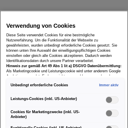
Zurück zur
Verwendung von Cookies
Suche
Diese Seite verwendet Cookies für eine bestmögliche
Nutzererfahrung. Um die Funktionalität der Webseite zu
27.04.2026
gewährleisten, wurden unbedingt erforderliche Cookies gesetzt. Sie
können unten Ihre Auswahl der einwilligungspflichtigen Cookies
einstellen oder gleich alle Cookies akzeptieren. Dadurch werden
LKW-Fahrer im
Identifikationsdaten durch unsere Partner verarbeitet.
Hinweis zur gemäß Art 49 Abs 1 lit a) DSGVO Datenübermittlung:
Abschleppdienst/Hauswart
Als Marketingcookie und Leistungscookie wird unter anderem Google
Analytics verwendet. Es kann nicht ausgeschlossen werden, dass
(w/m/d) in Vollzeit für unsere
Google Irland als unser Vertragspartner personenbezogene Daten in
Unbedingt erforderliche Cookies
Immer aktiv
Standorte Bischofshofen und
die USA (insbesondere dort an die Google LLC) weitergibt. In den
USA besteht kein der Europäischen Union der Sache nach
St. Johann/Pg
gleichwertiges Datenschutzniveau und es fehlt an einem
Leistungs-Cookies (inkl. US-Anbieter)
Angemessenheitsbeschluss der Europäischen Kommission. Hieraus
können sich für Sie Risiken ergeben, weil Sie Ihre Rechte als
Cookies für Marketingzwecke (inkl. US-
Betroffener in den USA nicht wirksam durchsetzen können, in den
Anbieter)
USA keine Datenschutzgrundsätze bestehen, und weil nicht
ausgeschlossen werden kann, dass aufgrund aktueller Gesetze US-
Das erwartet dich:
Sicherheitsbehörden einen Zugriff auf Daten erlangen können, wobei
Funktionelle Cookies (inkl. US-Anbieter)