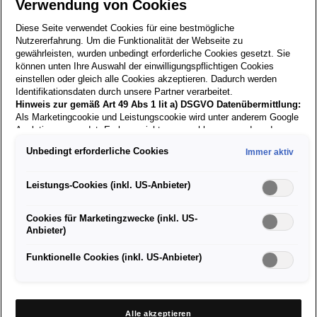
Verwendung von Cookies
Diese Seite verwendet Cookies für eine bestmögliche
Nutzererfahrung. Um die Funktionalität der Webseite zu
Zurück zur
gewährleisten, wurden unbedingt erforderliche Cookies gesetzt. Sie
Suche
können unten Ihre Auswahl der einwilligungspflichtigen Cookies
einstellen oder gleich alle Cookies akzeptieren. Dadurch werden
Identifikationsdaten durch unsere Partner verarbeitet.
Hinweis zur gemäß Art 49 Abs 1 lit a) DSGVO Datenübermittlung:
19.01.2026
Als Marketingcookie und Leistungscookie wird unter anderem Google
Analytics verwendet. Es kann nicht ausgeschlossen werden, dass
Google Irland als unser Vertragspartner personenbezogene Daten in
Auto-Aufbereiter/in
Unbedingt erforderliche Cookies
Immer aktiv
die USA (insbesondere dort an die Google LLC) weitergibt. In den
USA besteht kein der Europäischen Union der Sache nach
gleichwertiges Datenschutzniveau und es fehlt an einem
Leistungs-Cookies (inkl. US-Anbieter)
Angemessenheitsbeschluss der Europäischen Kommission. Hieraus
können sich für Sie Risiken ergeben, weil Sie Ihre Rechte als
Aufgabengebiet:
Cookies für Marketingzwecke (inkl. US-
Betroffener in den USA nicht wirksam durchsetzen können, in den
Anbieter)
USA keine Datenschutzgrundsätze bestehen, und weil nicht
Du reinigst und pflegst Fahrzeuge innen und außen
ausgeschlossen werden kann, dass aufgrund aktueller Gesetze US-
Du führst Polierarbeiten durch
Sicherheitsbehörden einen Zugriff auf Daten erlangen können, wobei
Funktionelle Cookies (inkl. US-Anbieter)
diverse Hilfsarbeiten und kleine Reparaturarbeiten
Eingriffe in Ihre persönlichen Rechte und Freiheiten nicht auf das
optische Endkontrolle des Fahrzeuges vor der
absolut Notwendige beschränkt sind.
Sollten Sie das Setzen von
Auslieferung
Cookies für Marketingzwecke oder Leistungscookies auch für
US-Dienstleister erlauben, dann stimmen Sie damit auch gemäß
Du arbeitest eng mit anderen Abteilungen und
Alle akzeptieren