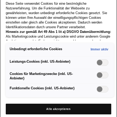
Diese Seite verwendet Cookies für eine bestmögliche
Nutzererfahrung. Um die Funktionalität der Webseite zu
gewährleisten, wurden unbedingt erforderliche Cookies gesetzt. Sie
Zurück zur
können unten Ihre Auswahl der einwilligungspflichtigen Cookies
einstellen oder gleich alle Cookies akzeptieren. Dadurch werden
Suche
Identifikationsdaten durch unsere Partner verarbeitet.
Hinweis zur gemäß Art 49 Abs 1 lit a) DSGVO Datenübermittlung:
Als Marketingcookie und Leistungscookie wird unter anderem Google
23.06.2026
Analytics verwendet. Es kann nicht ausgeschlossen werden, dass
Google Irland als unser Vertragspartner personenbezogene Daten in
Unbedingt erforderliche Cookies
Immer aktiv
die USA (insbesondere dort an die Google LLC) weitergibt. In den
Kfz-Techniker/in (m/w/d)
USA besteht kein der Europäischen Union der Sache nach
gleichwertiges Datenschutzniveau und es fehlt an einem
Leistungs-Cookies (inkl. US-Anbieter)
Angemessenheitsbeschluss der Europäischen Kommission. Hieraus
können sich für Sie Risiken ergeben, weil Sie Ihre Rechte als
Cookies für Marketingzwecke (inkl. US-
Betroffener in den USA nicht wirksam durchsetzen können, in den
Anbieter)
USA keine Datenschutzgrundsätze bestehen, und weil nicht
🔧 Deine Aufgaben bei uns
ausgeschlossen werden kann, dass aufgrund aktueller Gesetze US-
Abarbeitung von Werkstattaufträgen
Sicherheitsbehörden einen Zugriff auf Daten erlangen können, wobei
Funktionelle Cookies (inkl. US-Anbieter)
Eingriffe in Ihre persönlichen Rechte und Freiheiten nicht auf das
Durchführung von Reparaturen und Servicearbeiten
absolut Notwendige beschränkt sind.
Sollten Sie das Setzen von
Diagnose- und Fehlersucharbeiten
Cookies für Marketingzwecke oder Leistungscookies auch für
US-Dienstleister erlauben, dann stimmen Sie damit auch gemäß
Alle akzeptieren
Art 49 Abs 1 lit a) DSGVO der Übermittlung der in den
🎯 Das bringst du mit
entsprechenden Cookies enthaltenen personenbezogenen Daten