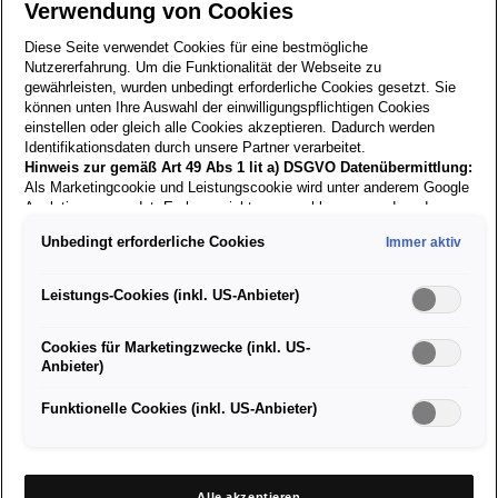
Verwendung von Cookies
Diese Seite verwendet Cookies für eine bestmögliche
Nutzererfahrung. Um die Funktionalität der Webseite zu
Zurück zur
gewährleisten, wurden unbedingt erforderliche Cookies gesetzt. Sie
Suche
können unten Ihre Auswahl der einwilligungspflichtigen Cookies
einstellen oder gleich alle Cookies akzeptieren. Dadurch werden
Identifikationsdaten durch unsere Partner verarbeitet.
Hinweis zur gemäß Art 49 Abs 1 lit a) DSGVO Datenübermittlung:
03.01.2023
Als Marketingcookie und Leistungscookie wird unter anderem Google
Analytics verwendet. Es kann nicht ausgeschlossen werden, dass
Google Irland als unser Vertragspartner personenbezogene Daten in
LEHRE:
Unbedingt erforderliche Cookies
Immer aktiv
die USA (insbesondere dort an die Google LLC) weitergibt. In den
Karosseriebautechniker/in
USA besteht kein der Europäischen Union der Sache nach
gleichwertiges Datenschutzniveau und es fehlt an einem
Leistungs-Cookies (inkl. US-Anbieter)
(Spengler und Lackierer) - ab
Angemessenheitsbeschluss der Europäischen Kommission. Hieraus
können sich für Sie Risiken ergeben, weil Sie Ihre Rechte als
2027
Cookies für Marketingzwecke (inkl. US-
Betroffener in den USA nicht wirksam durchsetzen können, in den
Anbieter)
USA keine Datenschutzgrundsätze bestehen, und weil nicht
ausgeschlossen werden kann, dass aufgrund aktueller Gesetze US-
Sicherheitsbehörden einen Zugriff auf Daten erlangen können, wobei
Funktionelle Cookies (inkl. US-Anbieter)
Eingriffe in Ihre persönlichen Rechte und Freiheiten nicht auf das
Aufgabengebiet Karosseriebautechniker/in:
absolut Notwendige beschränkt sind.
Sollten Sie das Setzen von
Cookies für Marketingzwecke oder Leistungscookies auch für
optische Instandsetzung von Kraftfahrzeugen
US-Dienstleister erlauben, dann stimmen Sie damit auch gemäß
Alle akzeptieren