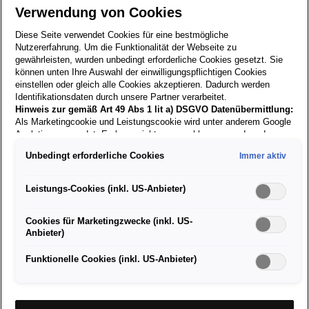
Verwendung von Cookies
Diese Seite verwendet Cookies für eine bestmögliche
Zurück zur
Nutzererfahrung. Um die Funktionalität der Webseite zu
gewährleisten, wurden unbedingt erforderliche Cookies gesetzt. Sie
Suche
können unten Ihre Auswahl der einwilligungspflichtigen Cookies
einstellen oder gleich alle Cookies akzeptieren. Dadurch werden
Identifikationsdaten durch unsere Partner verarbeitet.
02.06.2026
Hinweis zur gemäß Art 49 Abs 1 lit a) DSGVO Datenübermittlung:
Als Marketingcookie und Leistungscookie wird unter anderem Google
Analytics verwendet. Es kann nicht ausgeschlossen werden, dass
Serviceassistent (m/w/d) –
Google Irland als unser Vertragspartner personenbezogene Daten in
Unbedingt erforderliche Cookies
Immer aktiv
die USA (insbesondere dort an die Google LLC) weitergibt. In den
Vollzeit
USA besteht kein der Europäischen Union der Sache nach
gleichwertiges Datenschutzniveau und es fehlt an einem
Leistungs-Cookies (inkl. US-Anbieter)
Angemessenheitsbeschluss der Europäischen Kommission. Hieraus
können sich für Sie Risiken ergeben, weil Sie Ihre Rechte als
Cookies für Marketingzwecke (inkl. US-
Betroffener in den USA nicht wirksam durchsetzen können, in den
Deine Aufgaben:
Anbieter)
USA keine Datenschutzgrundsätze bestehen, und weil nicht
ausgeschlossen werden kann, dass aufgrund aktueller Gesetze US-
Unterstützung unserer Serviceberater im
Sicherheitsbehörden einen Zugriff auf Daten erlangen können, wobei
Funktionelle Cookies (inkl. US-Anbieter)
Tagesgeschäft
Eingriffe in Ihre persönlichen Rechte und Freiheiten nicht auf das
Kundenbetreuung (Terminvereinbarung,
absolut Notwendige beschränkt sind.
Sollten Sie das Setzen von
Reparaturannahme, Schadensabwicklung)
Cookies für Marketingzwecke oder Leistungscookies auch für
Auftragsbearbeitung, Rechnungslegung,
US-Dienstleister erlauben, dann stimmen Sie damit auch gemäß