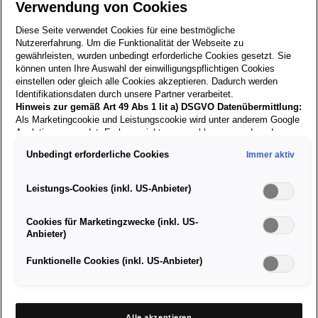
Verwendung von Cookies
Diese Seite verwendet Cookies für eine bestmögliche
Nutzererfahrung. Um die Funktionalität der Webseite zu
Zurück zur
gewährleisten, wurden unbedingt erforderliche Cookies gesetzt. Sie
Suche
können unten Ihre Auswahl der einwilligungspflichtigen Cookies
einstellen oder gleich alle Cookies akzeptieren. Dadurch werden
Identifikationsdaten durch unsere Partner verarbeitet.
Hinweis zur gemäß Art 49 Abs 1 lit a) DSGVO Datenübermittlung:
03.01.2023
Als Marketingcookie und Leistungscookie wird unter anderem Google
Analytics verwendet. Es kann nicht ausgeschlossen werden, dass
Google Irland als unser Vertragspartner personenbezogene Daten in
LEHRE:
Unbedingt erforderliche Cookies
Immer aktiv
die USA (insbesondere dort an die Google LLC) weitergibt. In den
Karosseriebautechniker/in
USA besteht kein der Europäischen Union der Sache nach
gleichwertiges Datenschutzniveau und es fehlt an einem
Leistungs-Cookies (inkl. US-Anbieter)
(Spengler und Lackierer) - ab
Angemessenheitsbeschluss der Europäischen Kommission. Hieraus
können sich für Sie Risiken ergeben, weil Sie Ihre Rechte als
2027
Cookies für Marketingzwecke (inkl. US-
Betroffener in den USA nicht wirksam durchsetzen können, in den
Anbieter)
USA keine Datenschutzgrundsätze bestehen, und weil nicht
ausgeschlossen werden kann, dass aufgrund aktueller Gesetze US-
Sicherheitsbehörden einen Zugriff auf Daten erlangen können, wobei
Funktionelle Cookies (inkl. US-Anbieter)
Eingriffe in Ihre persönlichen Rechte und Freiheiten nicht auf das
Aufgabengebiet Karosseriebautechniker/in:
absolut Notwendige beschränkt sind.
Sollten Sie das Setzen von
Cookies für Marketingzwecke oder Leistungscookies auch für
optische Instandsetzung von Kraftfahrzeugen
US-Dienstleister erlauben, dann stimmen Sie damit auch gemäß
Alle akzeptieren