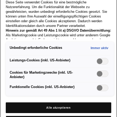
Diese Seite verwendet Cookies für eine bestmögliche
Nutzererfahrung. Um die Funktionalität der Webseite zu
gewährleisten, wurden unbedingt erforderliche Cookies gesetzt. Sie
können unten Ihre Auswahl der einwilligungspflichtigen Cookies
Zurück zur
einstellen oder gleich alle Cookies akzeptieren. Dadurch werden
Suche
Identifikationsdaten durch unsere Partner verarbeitet.
Hinweis zur gemäß Art 49 Abs 1 lit a) DSGVO Datenübermittlung:
Als Marketingcookie und Leistungscookie wird unter anderem Google
30.07.2026
Analytics verwendet. Es kann nicht ausgeschlossen werden, dass
Google Irland als unser Vertragspartner personenbezogene Daten in
Unbedingt erforderliche Cookies
Immer aktiv
die USA (insbesondere dort an die Google LLC) weitergibt. In den
USA besteht kein der Europäischen Union der Sache nach
Front Office Mitarbeiter:in
gleichwertiges Datenschutzniveau und es fehlt an einem
Leistungs-Cookies (inkl. US-Anbieter)
Vollzeit ( m/w/x)
Angemessenheitsbeschluss der Europäischen Kommission. Hieraus
können sich für Sie Risiken ergeben, weil Sie Ihre Rechte als
Cookies für Marketingzwecke (inkl. US-
Betroffener in den USA nicht wirksam durchsetzen können, in den
Anbieter)
USA keine Datenschutzgrundsätze bestehen, und weil nicht
ausgeschlossen werden kann, dass aufgrund aktueller Gesetze US-
Sicherheitsbehörden einen Zugriff auf Daten erlangen können, wobei
Funktionelle Cookies (inkl. US-Anbieter)
Aufgabengebiet:
Eingriffe in Ihre persönlichen Rechte und Freiheiten nicht auf das
Empfang und Betreuung unserer Kund:innen
absolut Notwendige beschränkt sind.
Sollten Sie das Setzen von
Cookies für Marketingzwecke oder Leistungscookies auch für
Terminvereinbarung
US-Dienstleister erlauben, dann stimmen Sie damit auch gemäß
Telefonzentrale
Alle akzeptieren
Art 49 Abs 1 lit a) DSGVO der Übermittlung der in den
Fakturierung
entsprechenden Cookies enthaltenen personenbezogenen Daten