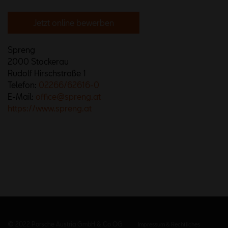
Jetzt online bewerben
Spreng
2000 Stockerau
Rudolf Hirschstraße 1
Telefon:
02266/62616-0
E-Mail:
office@spreng.at
https://www.spreng.at
© 2022 Porsche Austria GmbH & Co OG
Impressum & Rechtliches