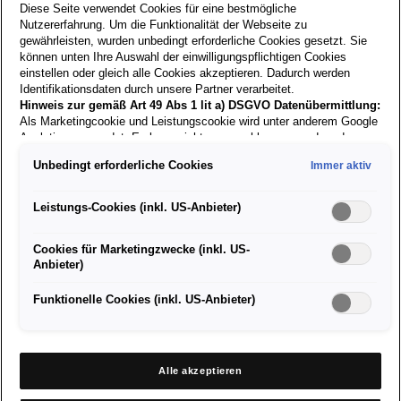
Diese Seite verwendet Cookies für eine bestmögliche
Nutzererfahrung. Um die Funktionalität der Webseite zu
gewährleisten, wurden unbedingt erforderliche Cookies gesetzt. Sie
können unten Ihre Auswahl der einwilligungspflichtigen Cookies
Zurück zur
einstellen oder gleich alle Cookies akzeptieren. Dadurch werden
Suche
Identifikationsdaten durch unsere Partner verarbeitet.
Hinweis zur gemäß Art 49 Abs 1 lit a) DSGVO Datenübermittlung:
Als Marketingcookie und Leistungscookie wird unter anderem Google
02.02.2022
Analytics verwendet. Es kann nicht ausgeschlossen werden, dass
Google Irland als unser Vertragspartner personenbezogene Daten in
Unbedingt erforderliche Cookies
Immer aktiv
die USA (insbesondere dort an die Google LLC) weitergibt. In den
Serviceberater/in
USA besteht kein der Europäischen Union der Sache nach
gleichwertiges Datenschutzniveau und es fehlt an einem
Leistungs-Cookies (inkl. US-Anbieter)
Angemessenheitsbeschluss der Europäischen Kommission. Hieraus
können sich für Sie Risiken ergeben, weil Sie Ihre Rechte als
Cookies für Marketingzwecke (inkl. US-
Betroffener in den USA nicht wirksam durchsetzen können, in den
Anbieter)
USA keine Datenschutzgrundsätze bestehen, und weil nicht
Anforderungen:
ausgeschlossen werden kann, dass aufgrund aktueller Gesetze US-
Sicherheitsbehörden einen Zugriff auf Daten erlangen können, wobei
Funktionelle Cookies (inkl. US-Anbieter)
Freude im Team zu arbeiten
Eingriffe in Ihre persönlichen Rechte und Freiheiten nicht auf das
Eigeninitative und selbständiges Arbeiten
absolut Notwendige beschränkt sind.
Sollten Sie das Setzen von
Begeisterung für die Automarken unseres Konzerns
Cookies für Marketingzwecke oder Leistungscookies auch für
Kundenorientierte Denk- und Ausdrucksweise
US-Dienstleister erlauben, dann stimmen Sie damit auch gemäß
Alle akzeptieren
Punktuell hohe Belastbarkeit
Art 49 Abs 1 lit a) DSGVO der Übermittlung der in den
Abgeschlossene Fachausbildung
entsprechenden Cookies enthaltenen personenbezogenen Daten