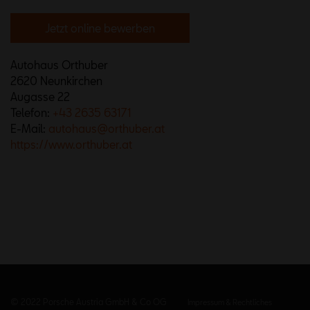
Jetzt online bewerben
Autohaus Orthuber
2620 Neunkirchen
Augasse 22
Telefon:
+43 2635 63171
E-Mail:
autohaus@orthuber.at
https://www.orthuber.at
© 2022 Porsche Austria GmbH & Co OG
Impressum & Rechtliches