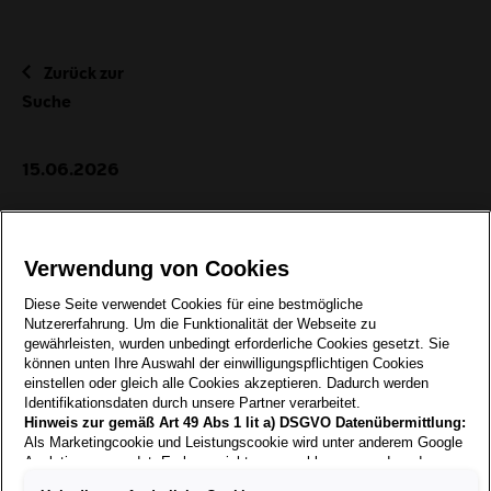
Zurück zur
Suche
15.06.2026
KFZ-
KAROSSERIEBAUTECHNIKER/IN
Verwendung von Cookies
VOLLZEIT
Diese Seite verwendet Cookies für eine bestmögliche
Nutzererfahrung. Um die Funktionalität der Webseite zu
gewährleisten, wurden unbedingt erforderliche Cookies gesetzt. Sie
können unten Ihre Auswahl der einwilligungspflichtigen Cookies
einstellen oder gleich alle Cookies akzeptieren. Dadurch werden
Als modernes Unternehmen sind wir immer wieder auf
Identifikationsdaten durch unsere Partner verarbeitet.
der Suche nach motivierten und
Hinweis zur gemäß Art 49 Abs 1 lit a) DSGVO Datenübermittlung:
qualifizierten MitarbeiterInnen, die uns dabei helfen,
Als Marketingcookie und Leistungscookie wird unter anderem Google
unsere Services weiter zu entwickeln und
Analytics verwendet. Es kann nicht ausgeschlossen werden, dass
unseren Kunden eine bestmögliche Betreuung zu
Google Irland als unser Vertragspartner personenbezogene Daten in