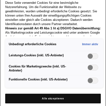
Diese Seite verwendet Cookies für eine bestmögliche
Nutzererfahrung. Um die Funktionalität der Webseite zu
gewährleisten, wurden unbedingt erforderliche Cookies gesetzt. Sie
Zurück zur
können unten Ihre Auswahl der einwilligungspflichtigen Cookies
einstellen oder gleich alle Cookies akzeptieren. Dadurch werden
Suche
Identifikationsdaten durch unsere Partner verarbeitet.
Hinweis zur gemäß Art 49 Abs 1 lit a) DSGVO Datenübermittlung:
Als Marketingcookie und Leistungscookie wird unter anderem Google
29.04.2024
Analytics verwendet. Es kann nicht ausgeschlossen werden, dass
Google Irland als unser Vertragspartner personenbezogene Daten in
Unbedingt erforderliche Cookies
Immer aktiv
die USA (insbesondere dort an die Google LLC) weitergibt. In den
Lehrling KFZ-Techniker/in oder
USA besteht kein der Europäischen Union der Sache nach
gleichwertiges Datenschutzniveau und es fehlt an einem
Leistungs-Cookies (inkl. US-Anbieter)
Karosseriebautechniker/in
Angemessenheitsbeschluss der Europäischen Kommission. Hieraus
können sich für Sie Risiken ergeben, weil Sie Ihre Rechte als
Cookies für Marketingzwecke (inkl. US-
Betroffener in den USA nicht wirksam durchsetzen können, in den
Anbieter)
USA keine Datenschutzgrundsätze bestehen, und weil nicht
ausgeschlossen werden kann, dass aufgrund aktueller Gesetze US-
Starte deine Lehre im Autohaus Seat Kneisz
Sicherheitsbehörden einen Zugriff auf Daten erlangen können, wobei
Funktionelle Cookies (inkl. US-Anbieter)
Eingriffe in Ihre persönlichen Rechte und Freiheiten nicht auf das
absolut Notwendige beschränkt sind.
Sollten Sie das Setzen von
Cookies für Marketingzwecke oder Leistungscookies auch für
Lehrzeit 3,5 Jahre
US-Dienstleister erlauben, dann stimmen Sie damit auch gemäß
Alle akzeptieren
Art 49 Abs 1 lit a) DSGVO der Übermittlung der in den
entsprechenden Cookies enthaltenen personenbezogenen Daten