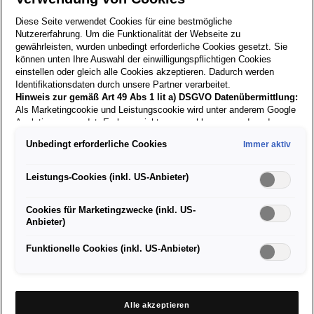
Diese Seite verwendet Cookies für eine bestmögliche
Nutzererfahrung. Um die Funktionalität der Webseite zu
Zurück zur
gewährleisten, wurden unbedingt erforderliche Cookies gesetzt. Sie
können unten Ihre Auswahl der einwilligungspflichtigen Cookies
Suche
einstellen oder gleich alle Cookies akzeptieren. Dadurch werden
Identifikationsdaten durch unsere Partner verarbeitet.
Hinweis zur gemäß Art 49 Abs 1 lit a) DSGVO Datenübermittlung:
01.04.2026
Als Marketingcookie und Leistungscookie wird unter anderem Google
Analytics verwendet. Es kann nicht ausgeschlossen werden, dass
Google Irland als unser Vertragspartner personenbezogene Daten in
Unbedingt erforderliche Cookies
Immer aktiv
Diagnosetechniker (w/m/d)
die USA (insbesondere dort an die Google LLC) weitergibt. In den
USA besteht kein der Europäischen Union der Sache nach
gleichwertiges Datenschutzniveau und es fehlt an einem
Leistungs-Cookies (inkl. US-Anbieter)
Angemessenheitsbeschluss der Europäischen Kommission. Hieraus
können sich für Sie Risiken ergeben, weil Sie Ihre Rechte als
Cookies für Marketingzwecke (inkl. US-
Betroffener in den USA nicht wirksam durchsetzen können, in den
Wir suchen einen Diagnosetechniker (m/w/d), der auf
Anbieter)
USA keine Datenschutzgrundsätze bestehen, und weil nicht
dem Stand modernster Technik und in einem
ausgeschlossen werden kann, dass aufgrund aktueller Gesetze US-
"leiwanden" Team arbeiten möchte. Keine Lust mehr auf
Sicherheitsbehörden einen Zugriff auf Daten erlangen können, wobei
Funktionelle Cookies (inkl. US-Anbieter)
starre Strukturen? Dann kommen Sie zu uns!
Eingriffe in Ihre persönlichen Rechte und Freiheiten nicht auf das
Krisensicherer Job
absolut Notwendige beschränkt sind.
Sollten Sie das Setzen von
Cookies für Marketingzwecke oder Leistungscookies auch für
Flache Hierarchien
US-Dienstleister erlauben, dann stimmen Sie damit auch gemäß
Familiäres Umfeld
Alle akzeptieren
Art 49 Abs 1 lit a) DSGVO der Übermittlung der in den