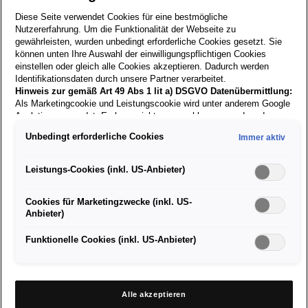
Diese Seite verwendet Cookies für eine bestmögliche
Nutzererfahrung. Um die Funktionalität der Webseite zu
gewährleisten, wurden unbedingt erforderliche Cookies gesetzt. Sie
Zurück zur
können unten Ihre Auswahl der einwilligungspflichtigen Cookies
Suche
einstellen oder gleich alle Cookies akzeptieren. Dadurch werden
Identifikationsdaten durch unsere Partner verarbeitet.
Hinweis zur gemäß Art 49 Abs 1 lit a) DSGVO Datenübermittlung:
Als Marketingcookie und Leistungscookie wird unter anderem Google
31.07.2019
Analytics verwendet. Es kann nicht ausgeschlossen werden, dass
Google Irland als unser Vertragspartner personenbezogene Daten in
Unbedingt erforderliche Cookies
Immer aktiv
die USA (insbesondere dort an die Google LLC) weitergibt. In den
Mechaniker / Kfz-Techniker
USA besteht kein der Europäischen Union der Sache nach
(m/w/d)
gleichwertiges Datenschutzniveau und es fehlt an einem
Leistungs-Cookies (inkl. US-Anbieter)
Angemessenheitsbeschluss der Europäischen Kommission. Hieraus
können sich für Sie Risiken ergeben, weil Sie Ihre Rechte als
Cookies für Marketingzwecke (inkl. US-
Betroffener in den USA nicht wirksam durchsetzen können, in den
Anbieter)
USA keine Datenschutzgrundsätze bestehen, und weil nicht
ausgeschlossen werden kann, dass aufgrund aktueller Gesetze US-
Aufgabengebiet:
Sicherheitsbehörden einen Zugriff auf Daten erlangen können, wobei
Funktionelle Cookies (inkl. US-Anbieter)
Eingriffe in Ihre persönlichen Rechte und Freiheiten nicht auf das
Servicearbeiten am Fahrzeug
absolut Notwendige beschränkt sind.
Sollten Sie das Setzen von
Diverse Reparaturarbeiten
Cookies für Marketingzwecke oder Leistungscookies auch für
Diagnose / Fehlersuche
US-Dienstleister erlauben, dann stimmen Sie damit auch gemäß
Alle akzeptieren
Instandhaltung unserer Gebrauchtwagen
Art 49 Abs 1 lit a) DSGVO der Übermittlung der in den